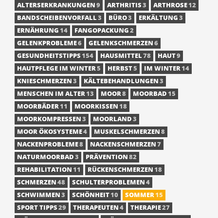
ALTERSERKRANKUNGEN
9
ARTHRITIS
3
ARTHROSE
12
BANDSCHEIBENVORFALL
3
BÜRO
3
ERKÄLTUNG
3
ERNÄHRUNG
14
FANGOPACKUNG
2
GELENKPROBLEME
6
GELENKSCHMERZEN
6
GESUNDHEITSTIPPS
154
HAUSMITTEL
78
HAUT
9
HAUTPFLEGE IM WINTER
5
HERBST
5
IM WINTER
14
KNIESCHMERZEN
3
KÄLTEBEHANDLUNGEN
3
MENSCHEN IM ALTER
13
MOOR
8
MOORBAD
15
MOORBÄDER
11
MOORKISSEN
18
MOORKOMPRESSEN
3
MOORLAND
3
MOOR ÖKOSYSTEME
4
MUSKELSCHMERZEN
8
NACKENPROBLEME
8
NACKENSCHMERZEN
7
NATURMOORBAD
3
PRÄVENTION
82
REHABILITATION
11
RÜCKENSCHMERZEN
18
SCHMERZEN
48
SCHULTERPROBLEMEN
4
SCHWIMMEN
3
SCHÖNHEIT
10
SOMMER
15
SPORT TIPPS
29
THERAPEUTEN
4
THERAPIE
27