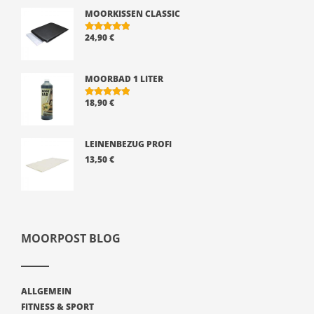
MOORKISSEN CLASSIC
24,90
€
BEWERTE
T MIT
5.00
VON 5
MOORBAD 1 LITER
18,90
€
BEWERTE
T MIT
5.00
VON 5
LEINENBEZUG PROFI
13,50
€
MOORPOST BLOG
ALLGEMEIN
FITNESS & SPORT