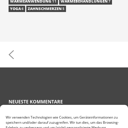
WÄRMEANWENDUNG
11
WÄRMEBEHANDLUNGEN
7
YOGA
6
ZAHNSCHMERZEN
5
POST
NAVIGATION
NEUESTE KOMMENTARE
Wir verwenden Technologien wie Cookies, um Geräteinformationen zu
speichern und/oder darauf zuzugreifen. Wir tun dies, um das Browsing-
RITA
ZU
KNÖCHELSCHWELLUNG HAUSMITTEL – GESCHWOLLENE
Erlebnis zu verbessern und um (nicht) personalisierte Werbung
KNÖCHEL BEKÄMPFEN