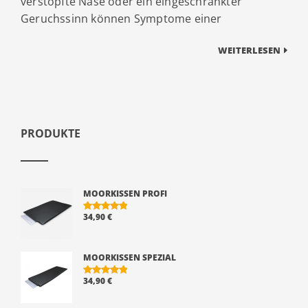
verstopfte Nase oder ein eingeschränkter
Geruchssinn können Symptome einer
WEITERLESEN
PRODUKTE
MOORKISSEN PROFI
34,90
€
BEWERTE
T MIT
5.00
VON 5
MOORKISSEN SPEZIAL
34,90
€
BEWERTE
T MIT
5.00
VON 5