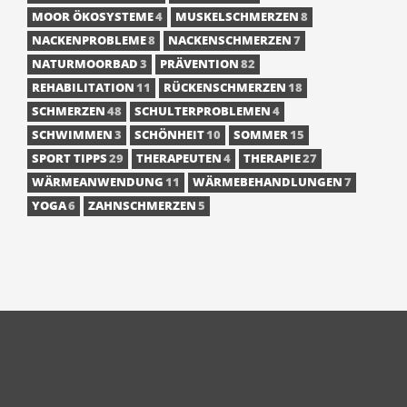
MOOR ÖKOSYSTEME
4
MUSKELSCHMERZEN
8
NACKENPROBLEME
8
NACKENSCHMERZEN
7
NATURMOORBAD
3
PRÄVENTION
82
REHABILITATION
11
RÜCKENSCHMERZEN
18
SCHMERZEN
48
SCHULTERPROBLEMEN
4
SCHWIMMEN
3
SCHÖNHEIT
10
SOMMER
15
SPORT TIPPS
29
THERAPEUTEN
4
THERAPIE
27
WÄRMEANWENDUNG
11
WÄRMEBEHANDLUNGEN
7
YOGA
6
ZAHNSCHMERZEN
5