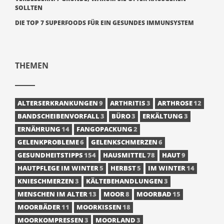
SOLLTEN
DIE TOP 7 SUPERFOODS FÜR EIN GESUNDES IMMUNSYSTEM
THEMEN
ALTERSERKRANKUNGEN
9
ARTHRITIS
3
ARTHROSE
12
BANDSCHEIBENVORFALL
3
BÜRO
3
ERKÄLTUNG
3
ERNÄHRUNG
14
FANGOPACKUNG
2
GELENKPROBLEME
6
GELENKSCHMERZEN
6
GESUNDHEITSTIPPS
154
HAUSMITTEL
78
HAUT
9
HAUTPFLEGE IM WINTER
5
HERBST
5
IM WINTER
14
KNIESCHMERZEN
3
KÄLTEBEHANDLUNGEN
3
MENSCHEN IM ALTER
13
MOOR
8
MOORBAD
15
MOORBÄDER
11
MOORKISSEN
18
MOORKOMPRESSEN
3
MOORLAND
3