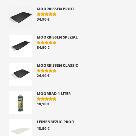
MOORKISSEN PROFI
34,90
€
BEWERTE
T MIT
5.00
VON 5
MOORKISSEN SPEZIAL
34,90
€
BEWERTE
T MIT
5.00
VON 5
MOORKISSEN CLASSIC
24,90
€
BEWERTE
T MIT
5.00
VON 5
MOORBAD 1 LITER
18,90
€
BEWERTE
T MIT
5.00
VON 5
LEINENBEZUG PROFI
13,50
€