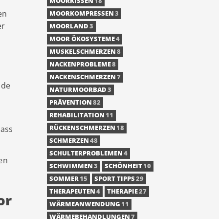
MOORKISSEN
18
en
MOORKOMPRESSEN
3
er
MOORLAND
3
MOOR ÖKOSYSTEME
4
MUSKELSCHMERZEN
8
NACKENPROBLEME
8
NACKENSCHMERZEN
7
nde
NATURMOORBAD
3
PRÄVENTION
82
REHABILITATION
11
dass
RÜCKENSCHMERZEN
18
SCHMERZEN
48
SCHULTERPROBLEMEN
4
en
SCHWIMMEN
3
SCHÖNHEIT
10
SOMMER
15
SPORT TIPPS
29
THERAPEUTEN
4
THERAPIE
27
or
WÄRMEANWENDUNG
11
WÄRMEBEHANDLUNGEN
7