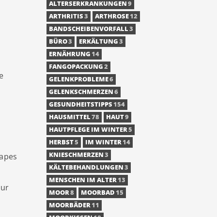
ALTERSERKRANKUNGEN
9
ARTHRITIS
3
ARTHROSE
12
BANDSCHEIBENVORFALL
3
BÜRO
3
ERKÄLTUNG
3
ERNÄHRUNG
14
FANGOPACKUNG
2
e
GELENKPROBLEME
6
GELENKSCHMERZEN
6
GESUNDHEITSTIPPS
154
HAUSMITTEL
78
HAUT
9
HAUTPFLEGE IM WINTER
5
HERBST
5
IM WINTER
14
KNIESCHMERZEN
3
Tapes
KÄLTEBEHANDLUNGEN
3
MENSCHEN IM ALTER
13
zur
MOOR
8
MOORBAD
15
MOORBÄDER
11