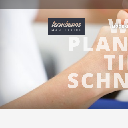
W
MOORKI
PLAN
T
SCHN