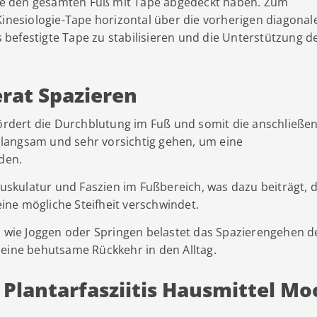
 Sie den gesamten Fuß mit Tape abgedeckt haben. Zum
Kinesiologie-Tape horizontal über die vorherigen diagonal
ts befestigte Tape zu stabilisieren und die Unterstützung d
erat Spazieren
ördert die Durchblutung im Fuß und somit die anschließe
ie langsam und sehr vorsichtig gehen, um eine
den.
skulatur und Faszien im Fußbereich, was dazu beiträgt, 
 eine mögliche Steifheit verschwindet.
en wie Joggen oder Springen belastet das Spazierengehen d
 eine behutsame Rückkehr in den Alltag.
 Plantarfasziitis Hausmittel Mo