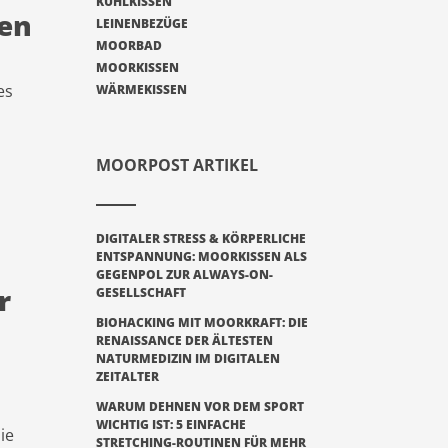
KÜHLKISSEN
gen
LEINENBEZÜGE
MOORBAD
MOORKISSEN
es
WÄRMEKISSEN
MOORPOST ARTIKEL
DIGITALER STRESS & KÖRPERLICHE
ENTSPANNUNG: MOORKISSEN ALS
GEGENPOL ZUR ALWAYS-ON-
r
GESELLSCHAFT
BIOHACKING MIT MOORKRAFT: DIE
RENAISSANCE DER ÄLTESTEN
NATURMEDIZIN IM DIGITALEN
ZEITALTER
WARUM DEHNEN VOR DEM SPORT
WICHTIG IST: 5 EINFACHE
ie
STRETCHING-ROUTINEN FÜR MEHR