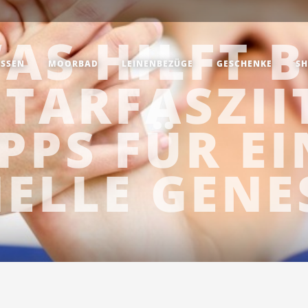
AS HILFT B
SSEN
MOORBAD
LEINENBEZÜGE
GESCHENKE
SH
TARFASZIIT
IPPS FÜR EI
ELLE GEN