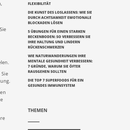
,
FLEXIBILITÄT
DIE KUNST DES LOSLASSENS: WIE SIE
DURCH ACHTSAMKEIT EMOTIONALE
BLOCKADEN LÖSEN
Sie
5 ÜBUNGEN FÜR EINEN STARKEN
BECKENBODEN: SO VERBESSERN SIE
IHRE HALTUNG UND LINDERN
RÜCKENSCHMERZEN
WIE NATURWANDERUNGEN IHRE
MENTALE GESUNDHEIT VERBESSERN:
len.
7 GRÜNDE, WARUM SIE ÖFTER
RAUSGEHEN SOLLTEN
 Sie
tung.
DIE TOP 7 SUPERFOODS FÜR EIN
GESUNDES IMMUNSYSTEM
hen
ge
THEMEN
hre