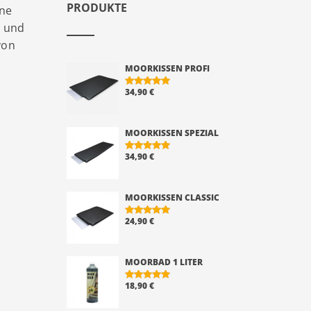
PRODUKTE
ine
t und
von
MOORKISSEN PROFI
34,90
€
BEWERTE
T MIT
5.00
VON 5
MOORKISSEN SPEZIAL
34,90
€
BEWERTE
T MIT
5.00
VON 5
MOORKISSEN CLASSIC
24,90
€
BEWERTE
T MIT
5.00
VON 5
MOORBAD 1 LITER
18,90
€
BEWERTE
T MIT
5.00
VON 5