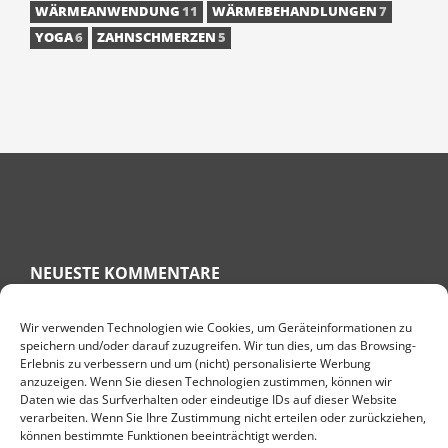
WÄRMEANWENDUNG
11
WÄRMEBEHANDLUNGEN
7
YOGA
6
ZAHNSCHMERZEN
5
NEUESTE KOMMENTARE
Wir verwenden Technologien wie Cookies, um Geräteinformationen zu
speichern und/oder darauf zuzugreifen. Wir tun dies, um das Browsing-
RITA
ZU
KNÖCHELSCHWELLUNG HAUSMITTEL – GESCHWOLLENE
Erlebnis zu verbessern und um (nicht) personalisierte Werbung
KNÖCHEL BEKÄMPFEN
anzuzeigen. Wenn Sie diesen Technologien zustimmen, können wir
ULRIKE BEHREND
ZU
WAS HILFT BEI PLANTARFASZIITIS? 7 TIPPS
Daten wie das Surfverhalten oder eindeutige IDs auf dieser Website
FÜR EINE SCHNELLE GENESUNG
verarbeiten. Wenn Sie Ihre Zustimmung nicht erteilen oder zurückziehen,
können bestimmte Funktionen beeinträchtigt werden.
TARAMI
ZU
DIE TOP 10 GESUNDHEITSBLOGS IN DEUTSCHLAND