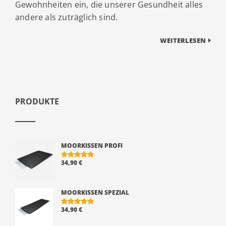
Gewohnheiten ein, die unserer Gesundheit alles
andere als zuträglich sind.
WEITERLESEN
PRODUKTE
MOORKISSEN PROFI
34,90
€
BEWERTE
T MIT
5.00
VON 5
MOORKISSEN SPEZIAL
34,90
€
BEWERTE
T MIT
5.00
VON 5