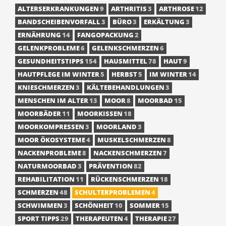
ALTERSERKRANKUNGEN
9
ARTHRITIS
3
ARTHROSE
12
BANDSCHEIBENVORFALL
3
BÜRO
3
ERKÄLTUNG
3
ERNÄHRUNG
14
FANGOPACKUNG
2
GELENKPROBLEME
6
GELENKSCHMERZEN
6
GESUNDHEITSTIPPS
154
HAUSMITTEL
78
HAUT
9
HAUTPFLEGE IM WINTER
5
HERBST
5
IM WINTER
14
KNIESCHMERZEN
3
KÄLTEBEHANDLUNGEN
3
MENSCHEN IM ALTER
13
MOOR
8
MOORBAD
15
MOORBÄDER
11
MOORKISSEN
18
MOORKOMPRESSEN
3
MOORLAND
3
MOOR ÖKOSYSTEME
4
MUSKELSCHMERZEN
8
NACKENPROBLEME
8
NACKENSCHMERZEN
7
NATURMOORBAD
3
PRÄVENTION
82
REHABILITATION
11
RÜCKENSCHMERZEN
18
SCHMERZEN
48
SCHULTERPROBLEMEN
4
SCHWIMMEN
3
SCHÖNHEIT
10
SOMMER
15
SPORT TIPPS
29
THERAPEUTEN
4
THERAPIE
27