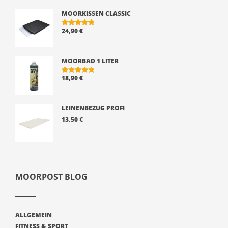
MOORKISSEN CLASSIC
24,90
€
BEWERTE
T MIT
5.00
VON 5
MOORBAD 1 LITER
18,90
€
BEWERTE
T MIT
5.00
VON 5
LEINENBEZUG PROFI
13,50
€
MOORPOST BLOG
ALLGEMEIN
FITNESS & SPORT