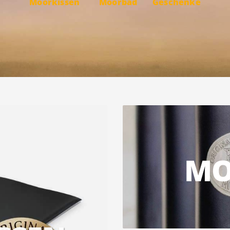
Moorkissen
Moorbad
Geschenke
MO