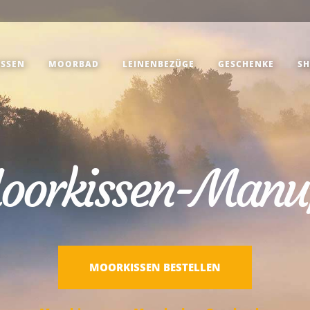
SSEN
MOORBAD
LEINENBEZÜGE
GESCHENKE
SH
oorkissen-Manu
MOORKISSEN BESTELLEN