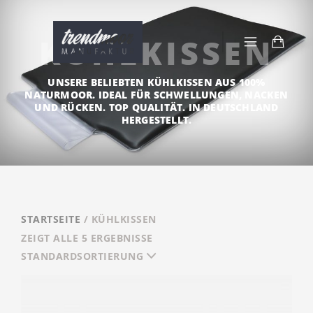
KÜHLKISSEN
UNSERE BELIEBTEN KÜHLKISSEN AUS 100%
NATURMOOR. IDEAL FÜR SCHWELLUNGEN, NACKEN
UND RÜCKEN. TOP QUALITÄT. IN DEUTSCHLAND
HERGESTELLT.
STARTSEITE
/ KÜHLKISSEN
ZEIGT ALLE 5 ERGEBNISSE
STANDARDSORTIERUNG