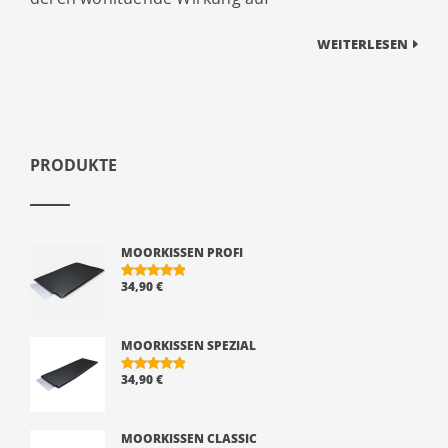
WEITERLESEN
PRODUKTE
MOORKISSEN PROFI
34,90
€
BEWERTE
T MIT
5.00
VON 5
MOORKISSEN SPEZIAL
34,90
€
BEWERTE
T MIT
5.00
VON 5
MOORKISSEN CLASSIC