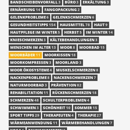
BANDSCHEIBENVORFALL
3
BÜRO
3
ERKÄLTUNG
3
ERNÄHRUNG
14
FANGOPACKUNG
2
GELENKPROBLEME
6
GELENKSCHMERZEN
6
GESUNDHEITSTIPPS
154
HAUSMITTEL
78
HAUT
9
HAUTPFLEGE IM WINTER
5
HERBST
5
IM WINTER
14
KNIESCHMERZEN
3
KÄLTEBEHANDLUNGEN
3
MENSCHEN IM ALTER
13
MOOR
8
MOORBAD
15
MOORBÄDER
11
MOORKISSEN
18
MOORKOMPRESSEN
3
MOORLAND
3
MOOR ÖKOSYSTEME
4
MUSKELSCHMERZEN
8
NACKENPROBLEME
8
NACKENSCHMERZEN
7
NATURMOORBAD
3
PRÄVENTION
82
REHABILITATION
11
RÜCKENSCHMERZEN
18
SCHMERZEN
48
SCHULTERPROBLEMEN
4
SCHWIMMEN
3
SCHÖNHEIT
10
SOMMER
15
SPORT TIPPS
29
THERAPEUTEN
4
THERAPIE
27
WÄRMEANWENDUNG
11
WÄRMEBEHANDLUNGEN
7