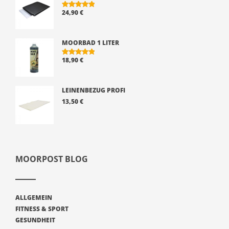
24,90
€
BEWERTE
T MIT
5.00
VON 5
MOORBAD 1 LITER
18,90
€
BEWERTE
T MIT
5.00
VON 5
LEINENBEZUG PROFI
13,50
€
MOORPOST BLOG
ALLGEMEIN
FITNESS & SPORT
GESUNDHEIT