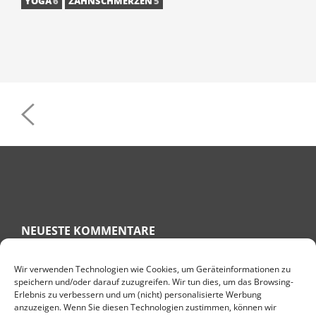
YOGA
6
ZAHNSCHMERZEN
5
POST
NAVIGATION
NEUESTE KOMMENTARE
Wir verwenden Technologien wie Cookies, um Geräteinformationen zu
speichern und/oder darauf zuzugreifen. Wir tun dies, um das Browsing-
RITA
ZU
KNÖCHELSCHWELLUNG HAUSMITTEL – GESCHWOLLENE
Erlebnis zu verbessern und um (nicht) personalisierte Werbung
KNÖCHEL BEKÄMPFEN
anzuzeigen. Wenn Sie diesen Technologien zustimmen, können wir