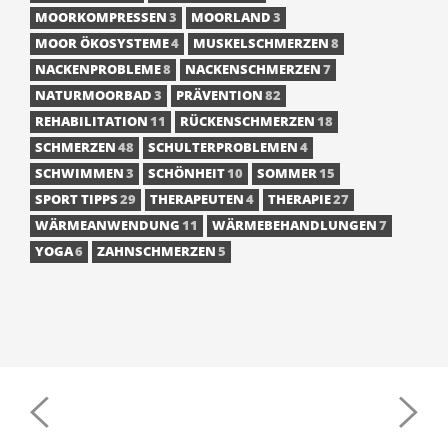
MOORKOMPRESSEN
3
MOORLAND
3
MOOR ÖKOSYSTEME
4
MUSKELSCHMERZEN
8
NACKENPROBLEME
8
NACKENSCHMERZEN
7
NATURMOORBAD
3
PRÄVENTION
82
REHABILITATION
11
RÜCKENSCHMERZEN
18
SCHMERZEN
48
SCHULTERPROBLEMEN
4
SCHWIMMEN
3
SCHÖNHEIT
10
SOMMER
15
SPORT TIPPS
29
THERAPEUTEN
4
THERAPIE
27
WÄRMEANWENDUNG
11
WÄRMEBEHANDLUNGEN
7
YOGA
6
ZAHNSCHMERZEN
5
POST
NAVIGATION