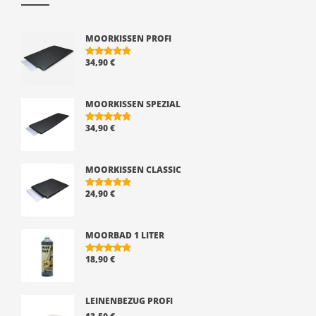
MOORKISSEN PROFI
34,90
€
BEWERTE
T MIT
5.00
VON 5
MOORKISSEN SPEZIAL
34,90
€
BEWERTE
T MIT
5.00
VON 5
MOORKISSEN CLASSIC
24,90
€
BEWERTE
T MIT
5.00
VON 5
MOORBAD 1 LITER
18,90
€
BEWERTE
T MIT
5.00
VON 5
LEINENBEZUG PROFI