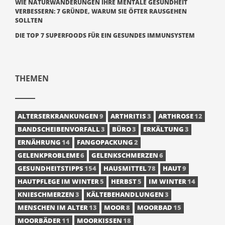
WIE NATURWANDERUNGEN IHRE MENTALE GESUNDHEIT
VERBESSERN: 7 GRÜNDE, WARUM SIE ÖFTER RAUSGEHEN
SOLLTEN
DIE TOP 7 SUPERFOODS FÜR EIN GESUNDES IMMUNSYSTEM
THEMEN
ALTERSERKRANKUNGEN
9
ARTHRITIS
3
ARTHROSE
12
BANDSCHEIBENVORFALL
3
BÜRO
3
ERKÄLTUNG
3
ERNÄHRUNG
14
FANGOPACKUNG
2
GELENKPROBLEME
6
GELENKSCHMERZEN
6
GESUNDHEITSTIPPS
154
HAUSMITTEL
78
HAUT
9
HAUTPFLEGE IM WINTER
5
HERBST
5
IM WINTER
14
KNIESCHMERZEN
3
KÄLTEBEHANDLUNGEN
3
MENSCHEN IM ALTER
13
MOOR
8
MOORBAD
15
MOORBÄDER
11
MOORKISSEN
18