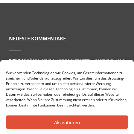
NEUESTE KOMMENTARE
RITA
ZU
KNÖCHELSCHWELLUNG HAUSMITTEL – GESCHWOLLENE
KNÖCHEL BEKÄMPFEN
Wir verwenden Technologien wie Cookies, um Geräteinformationen zu
ULRIKE BEHREND
ZU
WAS HILFT BEI PLANTARFASZIITIS? 7 TIPPS
speichern und/oder darauf zuzugreifen. Wir tun dies, um das Browsing-
FÜR EINE SCHNELLE GENESUNG
Erlebnis zu verbessern und um (nicht) personalisierte Werbung
anzuzeigen. Wenn Sie diesen Technologien zustimmen, können wir
TARAMI
ZU
DIE TOP 10 GESUNDHEITSBLOGS IN DEUTSCHLAND
Daten wie das Surfverhalten oder eindeutige IDs auf dieser Website
DENISE
ZU
GESUND LEBEN IM ALTER: 8 PRAKTISCHE TIPPS
verarbeiten. Wenn Sie Ihre Zustimmung nicht erteilen oder zurückziehen,
können bestimmte Funktionen beeinträchtigt werden.
PETER
ZU
DIE 10 BESTEN NATÜRLICHEN HEISSEN QUELLEN IN E
UROPA
Akzeptieren