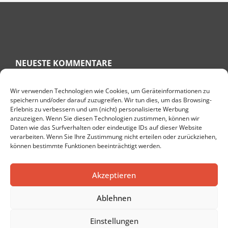
NEUESTE KOMMENTARE
Wir verwenden Technologien wie Cookies, um Geräteinformationen zu
speichern und/oder darauf zuzugreifen. Wir tun dies, um das Browsing-
RITA
ZU
KNÖCHELSCHWELLUNG HAUSMITTEL – GESCHWOLLENE
Erlebnis zu verbessern und um (nicht) personalisierte Werbung
KNÖCHEL BEKÄMPFEN
anzuzeigen. Wenn Sie diesen Technologien zustimmen, können wir
ULRIKE BEHREND
ZU
WAS HILFT BEI PLANTARFASZIITIS? 7 TIPPS
Daten wie das Surfverhalten oder eindeutige IDs auf dieser Website
FÜR EINE SCHNELLE GENESUNG
verarbeiten. Wenn Sie Ihre Zustimmung nicht erteilen oder zurückziehen,
können bestimmte Funktionen beeinträchtigt werden.
TARAMI
ZU
DIE TOP 10 GESUNDHEITSBLOGS IN DEUTSCHLAND
DENISE
ZU
GESUND LEBEN IM ALTER: 8 PRAKTISCHE TIPPS
Akzeptieren
PETER
ZU
DIE 10 BESTEN NATÜRLICHEN HEISSEN QUELLEN IN E
UROPA
Ablehnen
Einstellungen