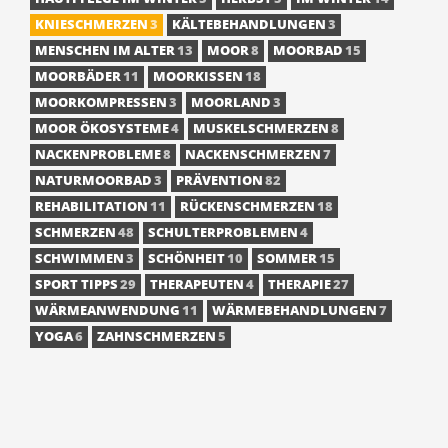
KNIESCHMERZEN
3
KÄLTEBEHANDLUNGEN
3
MENSCHEN IM ALTER
13
MOOR
8
MOORBAD
15
MOORBÄDER
11
MOORKISSEN
18
MOORKOMPRESSEN
3
MOORLAND
3
MOOR ÖKOSYSTEME
4
MUSKELSCHMERZEN
8
NACKENPROBLEME
8
NACKENSCHMERZEN
7
NATURMOORBAD
3
PRÄVENTION
82
REHABILITATION
11
RÜCKENSCHMERZEN
18
SCHMERZEN
48
SCHULTERPROBLEMEN
4
SCHWIMMEN
3
SCHÖNHEIT
10
SOMMER
15
SPORT TIPPS
29
THERAPEUTEN
4
THERAPIE
27
WÄRMEANWENDUNG
11
WÄRMEBEHANDLUNGEN
7
YOGA
6
ZAHNSCHMERZEN
5