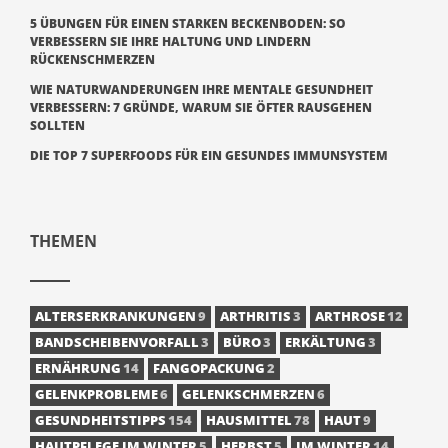
5 ÜBUNGEN FÜR EINEN STARKEN BECKENBODEN: SO
VERBESSERN SIE IHRE HALTUNG UND LINDERN
RÜCKENSCHMERZEN
WIE NATURWANDERUNGEN IHRE MENTALE GESUNDHEIT
VERBESSERN: 7 GRÜNDE, WARUM SIE ÖFTER RAUSGEHEN
SOLLTEN
DIE TOP 7 SUPERFOODS FÜR EIN GESUNDES IMMUNSYSTEM
THEMEN
ALTERSERKRANKUNGEN
9
ARTHRITIS
3
ARTHROSE
12
BANDSCHEIBENVORFALL
3
BÜRO
3
ERKÄLTUNG
3
ERNÄHRUNG
14
FANGOPACKUNG
2
GELENKPROBLEME
6
GELENKSCHMERZEN
6
GESUNDHEITSTIPPS
154
HAUSMITTEL
78
HAUT
9
HAUTPFLEGE IM WINTER
5
HERBST
5
IM WINTER
14