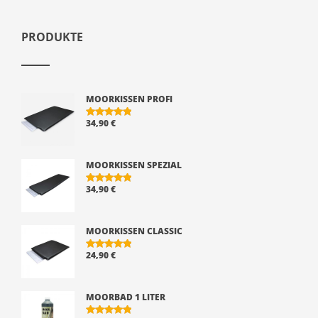
PRODUKTE
MOORKISSEN PROFI
34,90
€
BEWERTE
T MIT
5.00
VON 5
MOORKISSEN SPEZIAL
34,90
€
BEWERTE
T MIT
5.00
VON 5
MOORKISSEN CLASSIC
24,90
€
BEWERTE
T MIT
5.00
VON 5
MOORBAD 1 LITER