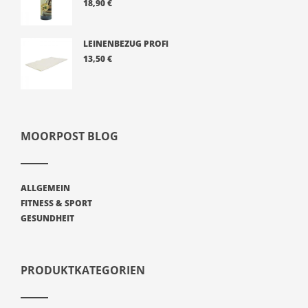
18,90
€
BEWERTE
T MIT
5.00
VON 5
LEINENBEZUG PROFI
13,50
€
MOORPOST BLOG
ALLGEMEIN
FITNESS & SPORT
GESUNDHEIT
PRODUKTKATEGORIEN