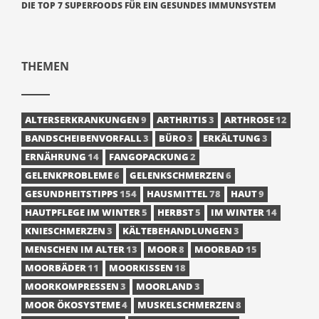
DIE TOP 7 SUPERFOODS FÜR EIN GESUNDES IMMUNSYSTEM
THEMEN
ALTERSERKRANKUNGEN
9
ARTHRITIS
3
ARTHROSE
12
BANDSCHEIBENVORFALL
3
BÜRO
3
ERKÄLTUNG
3
ERNÄHRUNG
14
FANGOPACKUNG
2
GELENKPROBLEME
6
GELENKSCHMERZEN
6
GESUNDHEITSTIPPS
154
HAUSMITTEL
78
HAUT
9
HAUTPFLEGE IM WINTER
5
HERBST
5
IM WINTER
14
KNIESCHMERZEN
3
KÄLTEBEHANDLUNGEN
3
MENSCHEN IM ALTER
13
MOOR
8
MOORBAD
15
MOORBÄDER
11
MOORKISSEN
18
MOORKOMPRESSEN
3
MOORLAND
3
MOOR ÖKOSYSTEME
4
MUSKELSCHMERZEN
8