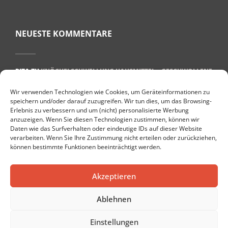
NEUESTE KOMMENTARE
RITA
ZU
KNÖCHELSCHWELLUNG HAUSMITTEL – GESCHWOLLENE
KNÖCHEL BEKÄMPFEN
Wir verwenden Technologien wie Cookies, um Geräteinformationen zu
ULRIKE BEHREND
ZU
WAS HILFT BEI PLANTARFASZIITIS? 7 TIPPS
speichern und/oder darauf zuzugreifen. Wir tun dies, um das Browsing-
FÜR EINE SCHNELLE GENESUNG
Erlebnis zu verbessern und um (nicht) personalisierte Werbung
anzuzeigen. Wenn Sie diesen Technologien zustimmen, können wir
TARAMI
ZU
DIE TOP 10 GESUNDHEITSBLOGS IN DEUTSCHLAND
Daten wie das Surfverhalten oder eindeutige IDs auf dieser Website
DENISE
ZU
GESUND LEBEN IM ALTER: 8 PRAKTISCHE TIPPS
verarbeiten. Wenn Sie Ihre Zustimmung nicht erteilen oder zurückziehen,
können bestimmte Funktionen beeinträchtigt werden.
PETER
ZU
DIE 10 BESTEN NATÜRLICHEN HEISSEN QUELLEN IN E
UROPA
Akzeptieren
Ablehnen
Einstellungen