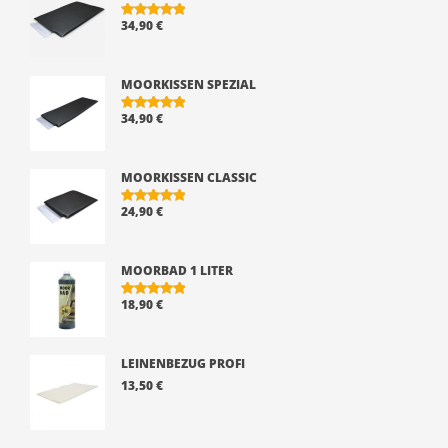
34,90
€
BEWERTE
T MIT
5.00
VON 5
MOORKISSEN SPEZIAL
34,90
€
BEWERTE
T MIT
5.00
VON 5
MOORKISSEN CLASSIC
24,90
€
BEWERTE
T MIT
5.00
VON 5
MOORBAD 1 LITER
18,90
€
BEWERTE
T MIT
5.00
VON 5
LEINENBEZUG PROFI
13,50
€