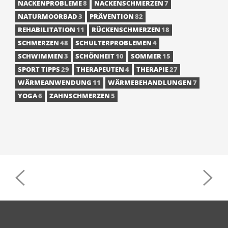
NACKENPROBLEME
8
NACKENSCHMERZEN
7
NATURMOORBAD
3
PRÄVENTION
82
REHABILITATION
11
RÜCKENSCHMERZEN
18
SCHMERZEN
48
SCHULTERPROBLEMEN
4
SCHWIMMEN
3
SCHÖNHEIT
10
SOMMER
15
SPORT TIPPS
29
THERAPEUTEN
4
THERAPIE
27
WÄRMEANWENDUNG
11
WÄRMEBEHANDLUNGEN
7
YOGA
6
ZAHNSCHMERZEN
5
POST
NAVIGATION