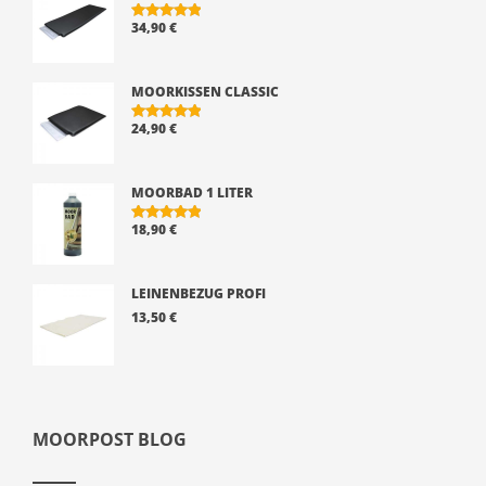
34,90
€
BEWERTE
T MIT
5.00
VON 5
MOORKISSEN CLASSIC
24,90
€
BEWERTE
T MIT
5.00
VON 5
MOORBAD 1 LITER
18,90
€
BEWERTE
T MIT
5.00
VON 5
LEINENBEZUG PROFI
13,50
€
MOORPOST BLOG