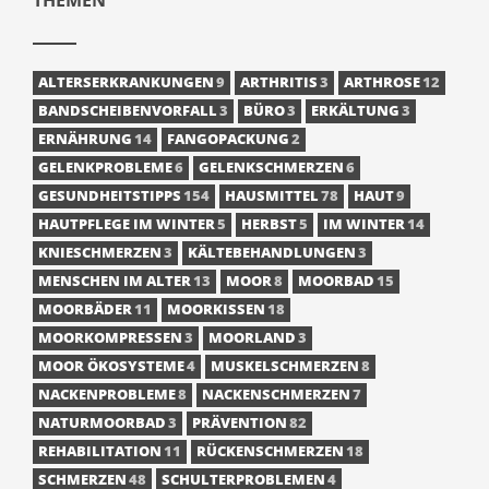
ALTERSERKRANKUNGEN
9
ARTHRITIS
3
ARTHROSE
12
BANDSCHEIBENVORFALL
3
BÜRO
3
ERKÄLTUNG
3
ERNÄHRUNG
14
FANGOPACKUNG
2
GELENKPROBLEME
6
GELENKSCHMERZEN
6
GESUNDHEITSTIPPS
154
HAUSMITTEL
78
HAUT
9
HAUTPFLEGE IM WINTER
5
HERBST
5
IM WINTER
14
KNIESCHMERZEN
3
KÄLTEBEHANDLUNGEN
3
MENSCHEN IM ALTER
13
MOOR
8
MOORBAD
15
MOORBÄDER
11
MOORKISSEN
18
MOORKOMPRESSEN
3
MOORLAND
3
MOOR ÖKOSYSTEME
4
MUSKELSCHMERZEN
8
NACKENPROBLEME
8
NACKENSCHMERZEN
7
NATURMOORBAD
3
PRÄVENTION
82
REHABILITATION
11
RÜCKENSCHMERZEN
18
SCHMERZEN
48
SCHULTERPROBLEMEN
4