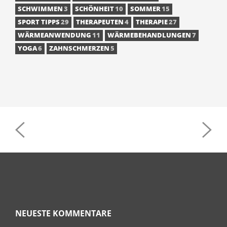
SCHWIMMEN
3
SCHÖNHEIT
10
SOMMER
15
SPORT TIPPS
29
THERAPEUTEN
4
THERAPIE
27
WÄRMEANWENDUNG
11
WÄRMEBEHANDLUNGEN
7
YOGA
6
ZAHNSCHMERZEN
5
POST
NAVIGATION
NEUESTE KOMMENTARE