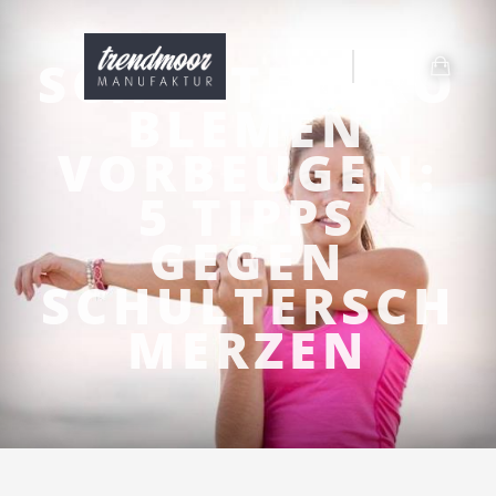
SCHULTERPRO
BLEMEN
VORBEUGEN:
5 TIPPS
GEGEN
SCHULTERSCH
MERZEN