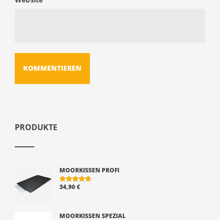
PRODUKTE
MOORKISSEN PROFI
34,90
€
BEWERTE
T MIT
5.00
VON 5
MOORKISSEN SPEZIAL