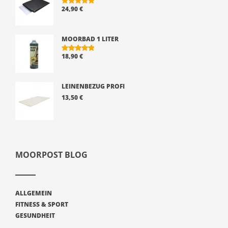
24,90
€
BEWERTE
T MIT
5.00
VON 5
MOORBAD 1 LITER
18,90
€
BEWERTE
T MIT
5.00
VON 5
LEINENBEZUG PROFI
13,50
€
MOORPOST BLOG
ALLGEMEIN
FITNESS & SPORT
GESUNDHEIT