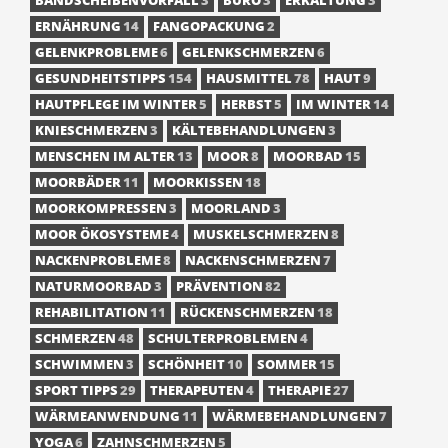
BANDSCHEIBENVORFALL
3
BÜRO
3
ERKÄLTUNG
3
ERNÄHRUNG
14
FANGOPACKUNG
2
GELENKPROBLEME
6
GELENKSCHMERZEN
6
GESUNDHEITSTIPPS
154
HAUSMITTEL
78
HAUT
9
HAUTPFLEGE IM WINTER
5
HERBST
5
IM WINTER
14
KNIESCHMERZEN
3
KÄLTEBEHANDLUNGEN
3
MENSCHEN IM ALTER
13
MOOR
8
MOORBAD
15
MOORBÄDER
11
MOORKISSEN
18
MOORKOMPRESSEN
3
MOORLAND
3
MOOR ÖKOSYSTEME
4
MUSKELSCHMERZEN
8
NACKENPROBLEME
8
NACKENSCHMERZEN
7
NATURMOORBAD
3
PRÄVENTION
82
REHABILITATION
11
RÜCKENSCHMERZEN
18
SCHMERZEN
48
SCHULTERPROBLEMEN
4
SCHWIMMEN
3
SCHÖNHEIT
10
SOMMER
15
SPORT TIPPS
29
THERAPEUTEN
4
THERAPIE
27
WÄRMEANWENDUNG
11
WÄRMEBEHANDLUNGEN
7
YOGA
6
ZAHNSCHMERZEN
5