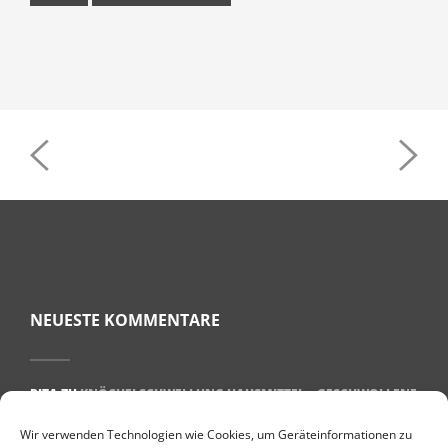
POST
NAVIGATION
NEUESTE KOMMENTARE
RITA
ZU
KNÖCHELSCHWELLUNG HAUSMITTEL – GESCHWOLLENE
KNÖCHEL BEKÄMPFEN
Wir verwenden Technologien wie Cookies, um Geräteinformationen zu
ULRIKE BEHREND
ZU
WAS HILFT BEI PLANTARFASZIITIS? 7 TIPPS