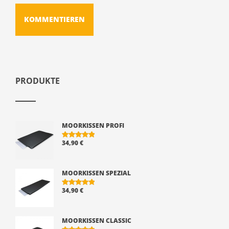
PRODUKTE
MOORKISSEN PROFI
34,90
€
BEWERTE
T MIT
5.00
VON 5
MOORKISSEN SPEZIAL
34,90
€
BEWERTE
T MIT
5.00
VON 5
MOORKISSEN CLASSIC