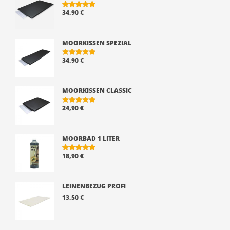
34,90
€
BEWERTE
T MIT
5.00
VON 5
MOORKISSEN SPEZIAL
34,90
€
BEWERTE
T MIT
5.00
VON 5
MOORKISSEN CLASSIC
24,90
€
BEWERTE
T MIT
5.00
VON 5
MOORBAD 1 LITER
18,90
€
BEWERTE
T MIT
5.00
VON 5
LEINENBEZUG PROFI
13,50
€