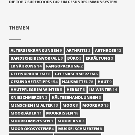
DIE TOP 7 SUPERFOODS FÜR EIN GESUNDES IMMUNSYSTEM
THEMEN
ALTERSERKRANKUNGEN
9
ARTHRITIS
3
ARTHROSE
12
BANDSCHEIBENVORFALL
3
BÜRO
3
ERKÄLTUNG
3
ERNÄHRUNG
14
FANGOPACKUNG
2
GELENKPROBLEME
6
GELENKSCHMERZEN
6
GESUNDHEITSTIPPS
154
HAUSMITTEL
78
HAUT
9
HAUTPFLEGE IM WINTER
5
HERBST
5
IM WINTER
14
KNIESCHMERZEN
3
KÄLTEBEHANDLUNGEN
3
MENSCHEN IM ALTER
13
MOOR
8
MOORBAD
15
MOORBÄDER
11
MOORKISSEN
18
MOORKOMPRESSEN
3
MOORLAND
3
MOOR ÖKOSYSTEME
4
MUSKELSCHMERZEN
8