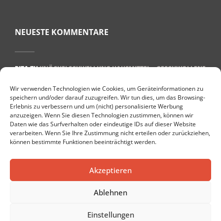
NEUESTE KOMMENTARE
RITA
ZU
KNÖCHELSCHWELLUNG HAUSMITTEL – GESCHWOLLENE
KNÖCHEL BEKÄMPFEN
Wir verwenden Technologien wie Cookies, um Geräteinformationen zu
ULRIKE BEHREND
ZU
WAS HILFT BEI PLANTARFASZIITIS? 7 TIPPS
speichern und/oder darauf zuzugreifen. Wir tun dies, um das Browsing-
FÜR EINE SCHNELLE GENESUNG
Erlebnis zu verbessern und um (nicht) personalisierte Werbung
anzuzeigen. Wenn Sie diesen Technologien zustimmen, können wir
TARAMI
ZU
DIE TOP 10 GESUNDHEITSBLOGS IN DEUTSCHLAND
Daten wie das Surfverhalten oder eindeutige IDs auf dieser Website
DENISE
ZU
GESUND LEBEN IM ALTER: 8 PRAKTISCHE TIPPS
verarbeiten. Wenn Sie Ihre Zustimmung nicht erteilen oder zurückziehen,
können bestimmte Funktionen beeinträchtigt werden.
PETER
ZU
DIE 10 BESTEN NATÜRLICHEN HEISSEN QUELLEN IN E
UROPA
Akzeptieren
Ablehnen
Einstellungen