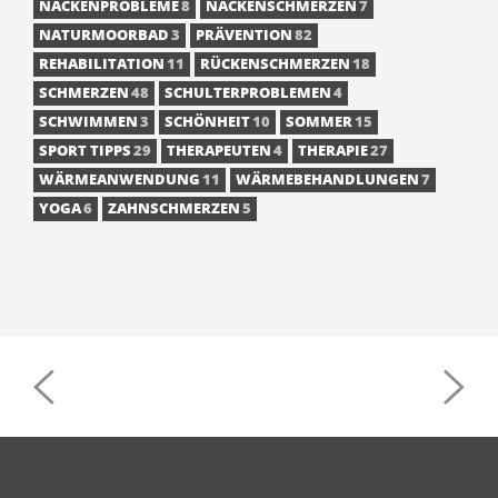
NACKENPROBLEME
8
NACKENSCHMERZEN
7
NATURMOORBAD
3
PRÄVENTION
82
REHABILITATION
11
RÜCKENSCHMERZEN
18
SCHMERZEN
48
SCHULTERPROBLEMEN
4
SCHWIMMEN
3
SCHÖNHEIT
10
SOMMER
15
SPORT TIPPS
29
THERAPEUTEN
4
THERAPIE
27
WÄRMEANWENDUNG
11
WÄRMEBEHANDLUNGEN
7
YOGA
6
ZAHNSCHMERZEN
5
POST
NAVIGATION