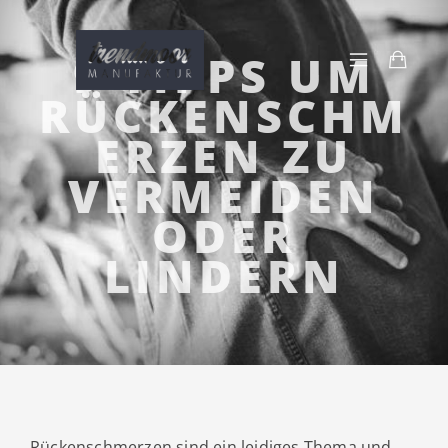
9 TIPPS UM
RÜCKENSCHM
ERZEN ZU
VERMEIDEN
ODER
LINDERN
Rückenschmerzen sind ein leidiges Thema und