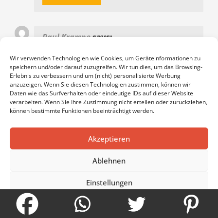
Paul Krampe
says:
14. Januar 2021 at 11:38
Wir verwenden Technologien wie Cookies, um Geräteinformationen zu
Ich hatte nach einem Unfall meinen Rücken
speichern und/oder darauf zuzugreifen. Wir tun dies, um das Browsing-
Erlebnis zu verbessern und um (nicht) personalisierte Werbung
viel geschont und nun muss ich mich um
anzuzeigen. Wenn Sie diesen Technologien zustimmen, können wir
den Wiederaufbau der Muskulatur
Daten wie das Surfverhalten oder eindeutige IDs auf dieser Website
verarbeiten. Wenn Sie Ihre Zustimmung nicht erteilen oder zurückziehen,
kümmern. Ich leider sehr unter den
können bestimmte Funktionen beeinträchtigt werden.
Rückenschmerzen und bin dankbar für
jeden Tipp. Mir war nicht bewusst, dass sich
Akzeptieren
die Schmerzen noch verstärken, wenn ich
mich mehr ausruhe. Ich werde mir eine
Ablehnen
vermehrte Bewegung da nun sehr zu Herzen
nehmen. So kann ich gleichzeitig auch die
Einstellungen
Muskulatur und meine Kondition trainieren.
Cookie-Richtlinie
Datenschutzerklärung
Impressum
ANTWORTEN