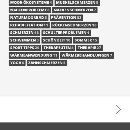
MOOR ÖKOSYSTEME
4
MUSKELSCHMERZEN
8
NACKENPROBLEME
8
NACKENSCHMERZEN
7
NATURMOORBAD
3
PRÄVENTION
82
REHABILITATION
11
RÜCKENSCHMERZEN
18
SCHMERZEN
48
SCHULTERPROBLEMEN
4
SCHWIMMEN
3
SCHÖNHEIT
10
SOMMER
15
SPORT TIPPS
29
THERAPEUTEN
4
THERAPIE
27
WÄRMEANWENDUNG
11
WÄRMEBEHANDLUNGEN
7
YOGA
6
ZAHNSCHMERZEN
5
POST
NAVIGATION