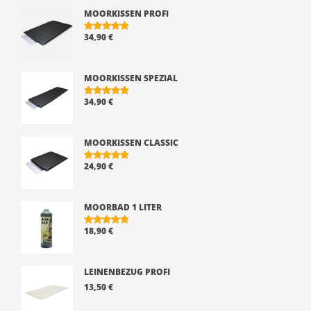
MOORKISSEN PROFI
34,90
€
BEWERTE
T MIT
5.00
VON 5
MOORKISSEN SPEZIAL
34,90
€
BEWERTE
T MIT
5.00
VON 5
MOORKISSEN CLASSIC
24,90
€
BEWERTE
T MIT
5.00
VON 5
MOORBAD 1 LITER
18,90
€
BEWERTE
T MIT
5.00
VON 5
LEINENBEZUG PROFI
13,50
€