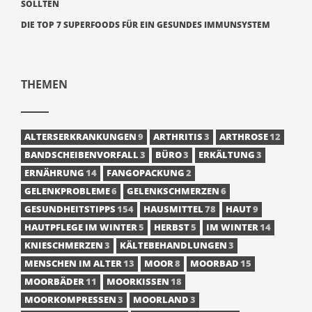
SOLLTEN
DIE TOP 7 SUPERFOODS FÜR EIN GESUNDES IMMUNSYSTEM
THEMEN
ALTERSERKRANKUNGEN
9
ARTHRITIS
3
ARTHROSE
12
BANDSCHEIBENVORFALL
3
BÜRO
3
ERKÄLTUNG
3
ERNÄHRUNG
14
FANGOPACKUNG
2
GELENKPROBLEME
6
GELENKSCHMERZEN
6
GESUNDHEITSTIPPS
154
HAUSMITTEL
78
HAUT
9
HAUTPFLEGE IM WINTER
5
HERBST
5
IM WINTER
14
KNIESCHMERZEN
3
KÄLTEBEHANDLUNGEN
3
MENSCHEN IM ALTER
13
MOOR
8
MOORBAD
15
MOORBÄDER
11
MOORKISSEN
18
MOORKOMPRESSEN
3
MOORLAND
3