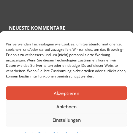
NEUESTE KOMMENTARE
Wir verwenden Technologien wie Cookies, um Geräteinformationen zu
speichern und/oder darauf zuzugreifen. Wir tun dies, um das Browsing-
RITA
ZU
KNÖCHELSCHWELLUNG HAUSMITTEL – GESCHWOLLENE
Erlebnis zu verbessern und um (nicht) personalisierte Werbung
KNÖCHEL BEKÄMPFEN
anzuzeigen. Wenn Sie diesen Technologien zustimmen, können wir
ULRIKE BEHREND
ZU
WAS HILFT BEI PLANTARFASZIITIS? 7 TIPPS
Daten wie das Surfverhalten oder eindeutige IDs auf dieser Website
FÜR EINE SCHNELLE GENESUNG
verarbeiten. Wenn Sie Ihre Zustimmung nicht erteilen oder zurückziehen,
können bestimmte Funktionen beeinträchtigt werden.
TARAMI
ZU
DIE TOP 10 GESUNDHEITSBLOGS IN DEUTSCHLAND
DENISE
ZU
GESUND LEBEN IM ALTER: 8 PRAKTISCHE TIPPS
Akzeptieren
PETER
ZU
DIE 10 BESTEN NATÜRLICHEN HEISSEN QUELLEN IN E
UROPA
Ablehnen
Einstellungen