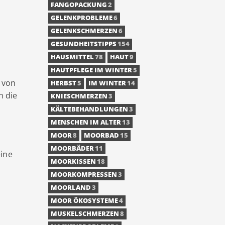
FANGOPACKUNG
2
GELENKPROBLEME
6
GELENKSCHMERZEN
6
GESUNDHEITSTIPPS
154
HAUSMITTEL
78
HAUT
9
HAUTPFLEGE IM WINTER
5
e von
HERBST
5
IM WINTER
14
n die
KNIESCHMERZEN
3
KÄLTEBEHANDLUNGEN
3
MENSCHEN IM ALTER
13
MOOR
8
MOORBAD
15
MOORBÄDER
11
ine
MOORKISSEN
18
MOORKOMPRESSEN
3
MOORLAND
3
MOOR ÖKOSYSTEME
4
MUSKELSCHMERZEN
8