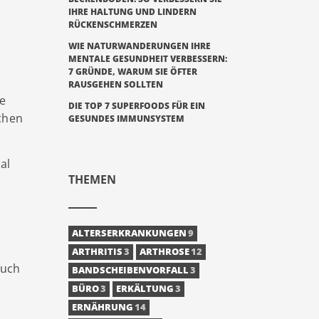
IHRE HALTUNG UND LINDERN
RÜCKENSCHMERZEN
WIE NATURWANDERUNGEN IHRE
MENTALE GESUNDHEIT VERBESSERN:
7 GRÜNDE, WARUM SIE ÖFTER
RAUSGEHEN SOLLTEN
e
DIE TOP 7 SUPERFOODS FÜR EIN
chen
GESUNDES IMMUNSYSTEM
al
THEMEN
ALTERSERKRANKUNGEN
9
ARTHRITIS
3
ARTHROSE
12
auch
BANDSCHEIBENVORFALL
3
BÜRO
3
ERKÄLTUNG
3
ERNÄHRUNG
14