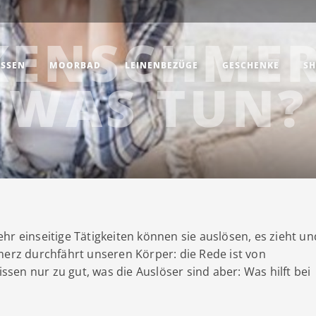
KENSCHMER
SSEN
MOORBAD
LEINENBEZÜGE
GESCHENKE
SH
WAS TUN?
hr einseitige Tätigkeiten können sie auslösen, es zieht un
hmerz durchfährt unseren Körper: die Rede
ist von
ssen nur zu gut, was die Auslöser sind aber: Was hilft bei