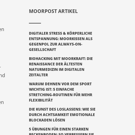
MOORPOST ARTIKEL
en
DIGITALER STRESS & KÖRPERLICHE
ENTSPANNUNG: MOORKISSEN ALS
GEGENPOL ZUR ALWAYS-ON-
GESELLSCHAFT
BIOHACKING MIT MOORKRAFT: DIE
RENAISSANCE DER ÄLTESTEN
r
NATURMEDIZIN IM DIGITALEN
und
ZEITALTER
WARUM DEHNEN VOR DEM SPORT
WICHTIG IST: 5 EINFACHE
STRETCHING-ROUTINEN FÜR MEHR
FLEXIBILITÄT
en
DIE KUNST DES LOSLASSENS: WIE SIE
DURCH ACHTSAMKEIT EMOTIONALE
BLOCKADEN LÖSEN
5 ÜBUNGEN FÜR EINEN STARKEN
BECKENBODEN: SO VERBESSERN SIE