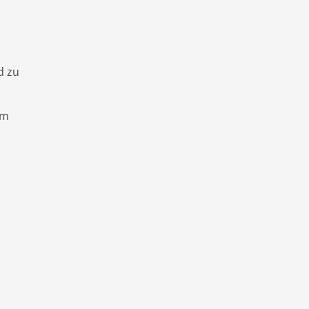
d zu
um