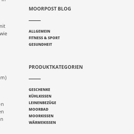
MOORPOST BLOG
mit
ALLGEMEIN
 wie
FITNESS & SPORT
GESUNDHEIT
PRODUKTKATEGORIEN
om)
GESCHENKE
KÜHLKISSEN
LEINENBEZÜGE
en
MOORBAD
en
MOORKISSEN
en
WÄRMEKISSEN