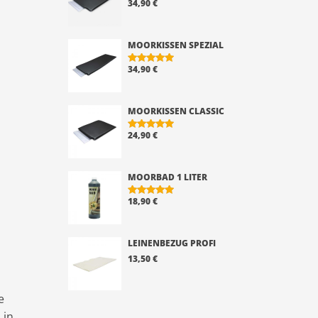
34,90
€
BEWERTE
T MIT
5.00
VON 5
MOORKISSEN SPEZIAL
34,90
€
BEWERTE
T MIT
5.00
VON 5
MOORKISSEN CLASSIC
24,90
€
BEWERTE
T MIT
5.00
VON 5
MOORBAD 1 LITER
18,90
€
BEWERTE
T MIT
5.00
VON 5
LEINENBEZUG PROFI
13,50
€
e
 in