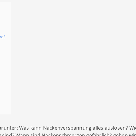
nd?
darunter: Was kann Nackenverspannung alles auslösen? Wi
 sind? Wann sind Nackenschmerzen gefährlich? gehen wir