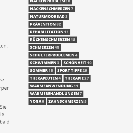
NACKENPROBLEME
8
NACKENSCHMERZEN
7
NATURMOORBAD
3
PRÄVENTION
82
REHABILITATION
11
RÜCKENSCHMERZEN
18
ten.
SCHMERZEN
48
SCHULTERPROBLEMEN
4
SCHWIMMEN
3
SCHÖNHEIT
10
SOMMER
15
SPORT TIPPS
29
THERAPEUTEN
4
THERAPIE
27
e?
WÄRMEANWENDUNG
11
rper
WÄRMEBEHANDLUNGEN
7
YOGA
6
ZAHNSCHMERZEN
5
Sie
ie
 bald