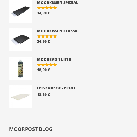
MOORKISSEN SPEZIAL
34,90
€
BEWERTE
T MIT
5.00
VON 5
MOORKISSEN CLASSIC
24,90
€
BEWERTE
T MIT
5.00
VON 5
MOORBAD 1 LITER
18,90
€
BEWERTE
T MIT
5.00
VON 5
LEINENBEZUG PROFI
13,50
€
MOORPOST BLOG