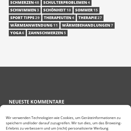
SCHMERZEN
48
SCHULTERPROBLEMEN
4
SCHWIMMEN
3
SCHÖNHEIT
10
SOMMER
15
SPORT TIPPS
29
THERAPEUTEN
4
THERAPIE
27
WÄRMEANWENDUNG
11
WÄRMEBEHANDLUNGEN
7
YOGA
6
ZAHNSCHMERZEN
5
NEUESTE KOMMENTARE
Wir verwenden Technologien wie Cookies, um Geräteinformationen zu
speichern und/oder darauf zuzugreifen. Wir tun dies, um das Browsing-
RITA
ZU
KNÖCHELSCHWELLUNG HAUSMITTEL – GESCHWOLLENE
Erlebnis zu verbessern und um (nicht) personalisierte Werbung
KNÖCHEL BEKÄMPFEN