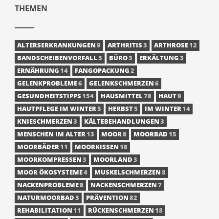
THEMEN
ALTERSERKRANKUNGEN
9
ARTHRITIS
3
ARTHROSE
12
BANDSCHEIBENVORFALL
3
BÜRO
3
ERKÄLTUNG
3
ERNÄHRUNG
14
FANGOPACKUNG
2
GELENKPROBLEME
6
GELENKSCHMERZEN
6
GESUNDHEITSTIPPS
154
HAUSMITTEL
78
HAUT
9
HAUTPFLEGE IM WINTER
5
HERBST
5
IM WINTER
14
KNIESCHMERZEN
3
KÄLTEBEHANDLUNGEN
3
MENSCHEN IM ALTER
13
MOOR
8
MOORBAD
15
MOORBÄDER
11
MOORKISSEN
18
MOORKOMPRESSEN
3
MOORLAND
3
MOOR ÖKOSYSTEME
4
MUSKELSCHMERZEN
8
NACKENPROBLEME
8
NACKENSCHMERZEN
7
NATURMOORBAD
3
PRÄVENTION
82
REHABILITATION
11
RÜCKENSCHMERZEN
18