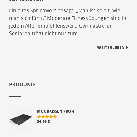
Ein altes Sprichwort besagt: „Man ist so alt, wie
man sich fühlt.“ Moderate Fitnessübungen sind in
jedem Alter empfehlenswert. Gymnastik für
Senioren trägt nicht nur zum
WEITERLESEN
PRODUKTE
MOORKISSEN PROFI
34,90
€
BEWERTE
T MIT
5.00
VON 5