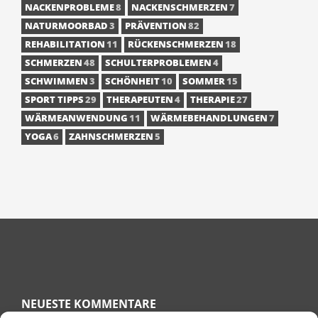
NACKENPROBLEME
8
NACKENSCHMERZEN
7
NATURMOORBAD
3
PRÄVENTION
82
REHABILITATION
11
RÜCKENSCHMERZEN
18
SCHMERZEN
48
SCHULTERPROBLEMEN
4
SCHWIMMEN
3
SCHÖNHEIT
10
SOMMER
15
SPORT TIPPS
29
THERAPEUTEN
4
THERAPIE
27
WÄRMEANWENDUNG
11
WÄRMEBEHANDLUNGEN
7
YOGA
6
ZAHNSCHMERZEN
5
NEUESTE KOMMENTARE