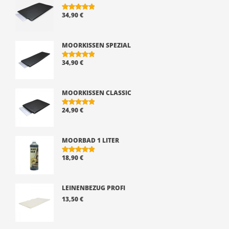
34,90
€
BEWERTE
T MIT
5.00
VON 5
MOORKISSEN SPEZIAL
34,90
€
BEWERTE
T MIT
5.00
VON 5
MOORKISSEN CLASSIC
24,90
€
BEWERTE
T MIT
5.00
VON 5
MOORBAD 1 LITER
18,90
€
BEWERTE
T MIT
5.00
VON 5
LEINENBEZUG PROFI
13,50
€