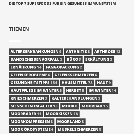
DIE TOP 7 SUPERFOODS FÜR EIN GESUNDES IMMUNSYSTEM
THEMEN
ALTERSERKRANKUNGEN
9
ARTHRITIS
3
ARTHROSE
12
BANDSCHEIBENVORFALL
3
BÜRO
3
ERKÄLTUNG
3
ERNÄHRUNG
14
FANGOPACKUNG
2
GELENKPROBLEME
6
GELENKSCHMERZEN
6
GESUNDHEITSTIPPS
154
HAUSMITTEL
78
HAUT
9
HAUTPFLEGE IM WINTER
5
HERBST
5
IM WINTER
14
KNIESCHMERZEN
3
KÄLTEBEHANDLUNGEN
3
MENSCHEN IM ALTER
13
MOOR
8
MOORBAD
15
MOORBÄDER
11
MOORKISSEN
18
MOORKOMPRESSEN
3
MOORLAND
3
MOOR ÖKOSYSTEME
4
MUSKELSCHMERZEN
8