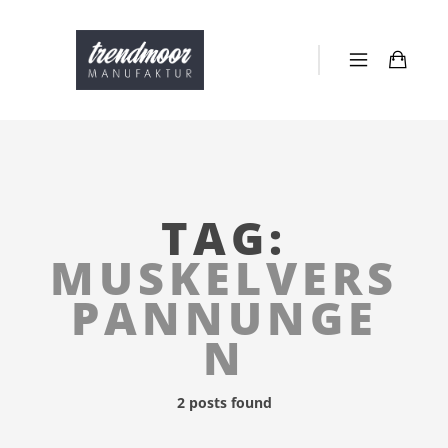
TAG:
MUSKELVERS
PANNUNGE
N
2 posts found