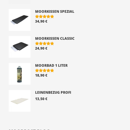
VON 5
MOORKISSEN SPEZIAL
34,90
€
BEWERTE
T MIT
5.00
VON 5
MOORKISSEN CLASSIC
24,90
€
BEWERTE
T MIT
5.00
VON 5
MOORBAD 1 LITER
18,90
€
BEWERTE
T MIT
5.00
VON 5
LEINENBEZUG PROFI
13,50
€