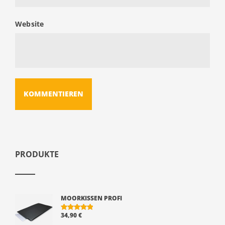
Website
PRODUKTE
MOORKISSEN PROFI
34,90
€
BEWERTE
T MIT
5.00