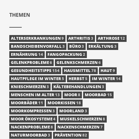
THEMEN
ALTERSERKRANKUNGEN
9
ARTHRITIS
3
ARTHROSE
12
BANDSCHEIBENVORFALL
3
BÜRO
3
ERKÄLTUNG
3
ERNÄHRUNG
14
FANGOPACKUNG
2
GELENKPROBLEME
6
GELENKSCHMERZEN
6
GESUNDHEITSTIPPS
154
HAUSMITTEL
78
HAUT
9
HAUTPFLEGE IM WINTER
5
HERBST
5
IM WINTER
14
KNIESCHMERZEN
3
KÄLTEBEHANDLUNGEN
3
MENSCHEN IM ALTER
13
MOOR
8
MOORBAD
15
MOORBÄDER
11
MOORKISSEN
18
MOORKOMPRESSEN
3
MOORLAND
3
MOOR ÖKOSYSTEME
4
MUSKELSCHMERZEN
8
NACKENPROBLEME
8
NACKENSCHMERZEN
7
NATURMOORBAD
3
PRÄVENTION
82