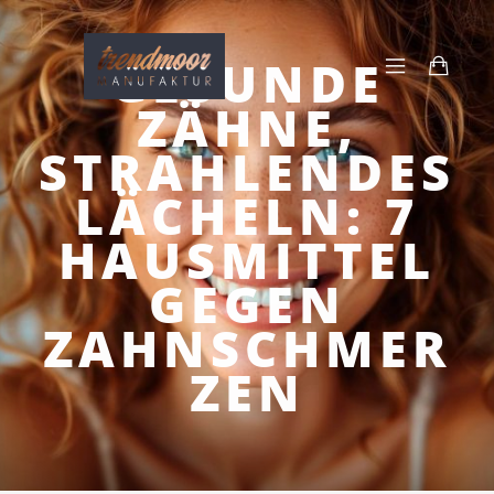
GESUNDE
ZÄHNE,
STRAHLENDES
LÄCHELN: 7
HAUSMITTEL
GEGEN
ZAHNSCHMER
ZEN