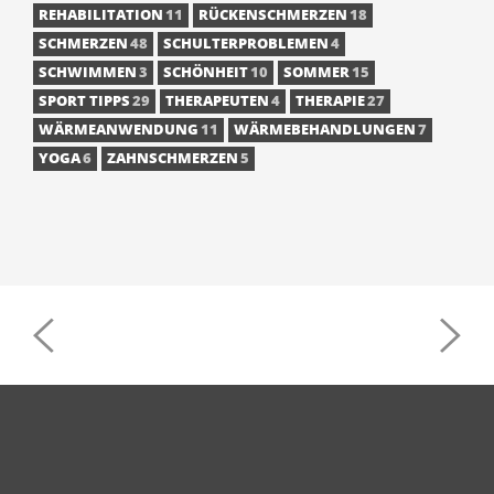
REHABILITATION
11
RÜCKENSCHMERZEN
18
SCHMERZEN
48
SCHULTERPROBLEMEN
4
SCHWIMMEN
3
SCHÖNHEIT
10
SOMMER
15
SPORT TIPPS
29
THERAPEUTEN
4
THERAPIE
27
WÄRMEANWENDUNG
11
WÄRMEBEHANDLUNGEN
7
YOGA
6
ZAHNSCHMERZEN
5
POST
NAVIGATION