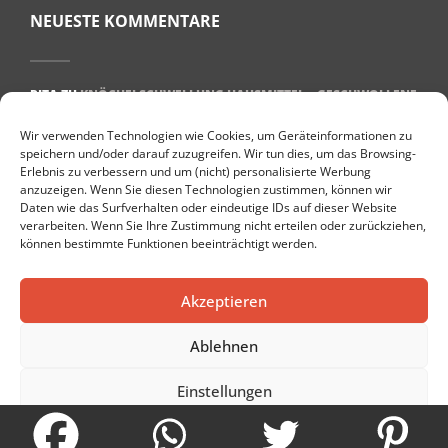
NEUESTE KOMMENTARE
RITA
ZU
KNÖCHELSCHWELLUNG HAUSMITTEL – GESCHWOLLENE
KNÖCHEL BEKÄMPFEN
Wir verwenden Technologien wie Cookies, um Geräteinformationen zu
ULRIKE BEHREND
ZU
WAS HILFT BEI PLANTARFASZIITIS? 7 TIPPS
speichern und/oder darauf zuzugreifen. Wir tun dies, um das Browsing-
FÜR EINE SCHNELLE GENESUNG
Erlebnis zu verbessern und um (nicht) personalisierte Werbung
anzuzeigen. Wenn Sie diesen Technologien zustimmen, können wir
TARAMI
ZU
DIE TOP 10 GESUNDHEITSBLOGS IN DEUTSCHLAND
Daten wie das Surfverhalten oder eindeutige IDs auf dieser Website
DENISE
ZU
GESUND LEBEN IM ALTER: 8 PRAKTISCHE TIPPS
verarbeiten. Wenn Sie Ihre Zustimmung nicht erteilen oder zurückziehen,
können bestimmte Funktionen beeinträchtigt werden.
PETER
ZU
DIE 10 BESTEN NATÜRLICHEN HEISSEN QUELLEN IN E
UROPA
Akzeptieren
Ablehnen
Einstellungen
Cookie-Richtlinie
Datenschutzerklärung
Impressum